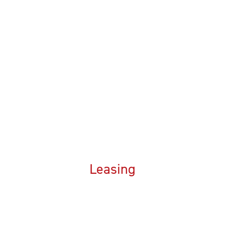
Kontakt dla mediów
Ewa Gawron-Jasińska
Marketing & PR Director
+48 696 244 235
EGawron-
Jasinska@europeanlogisticsinvestment.com
Leasing