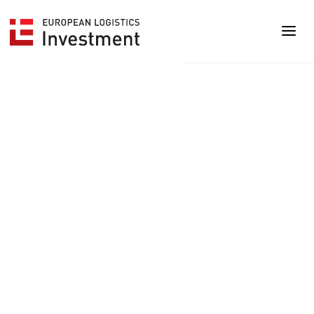
European Logistics Investment Sp. z o.o.
Litewska 1
00-581 Warszawa