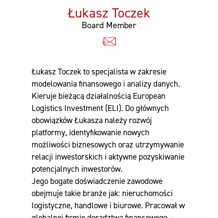
o
Łukasz Toczek
s
Board Member
t
a
ć
p
Łukasz Toczek to specjalista w zakresie
u
modelowania finansowego i analizy danych.
s
Kieruje bieżącą działalnością European
t
Logistics Investment (ELI). Do głównych
e
obowiązków Łukasza należy rozwój
platformy, identyfikowanie nowych
możliwości biznesowych oraz utrzymywanie
relacji inwestorskich i aktywne pozyskiwanie
potencjalnych inwestorów.
Jego bogate doświadczenie zawodowe
obejmuje takie branże jak: nieruchomości
logistyczne, handlowe i biurowe. Pracował w
globalnej firmie doradztwa finansowego –